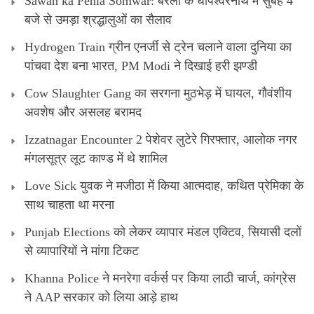
Sawan ka Pehla Somwar: बरेली के धोपेश्वरनाथ में सुबह 4
बजे से उमड़ा श्रद्धालुओं का सैलाव
Hydrogen Train ग्रीन एनर्जी से ट्रेन चलाने वाला दुनिया का
पांचवा देश बना भारत, PM Modi ने दिखाई हरी झण्डी
Cow Slaughter Gang का सरगना मुठभेड़ में घायल, गौवंशीय
अवशेष और असलह बरामद
Izzatnagar Encounter 2 पेशेवर लुटेरे गिरफ्तार, आलोक नगर
मंगलसूत्र लूट काण्‍ड में थे शामिल
Love Sick युवक ने मजीठा में किया आत्मदाह, कथित प्रेमिका के
साथ चाहता था मरना
Punjab Elections को लेकर व्यापार मंडल एक्टिव, सियासी दलों
से व्यापारियों ने मांगा टिकट
Khanna Police ने मनरेगा वर्कर्स पर किया लाठी चार्ज, कांग्रेस
ने AAP सरकार को लिया आड़े हाथ