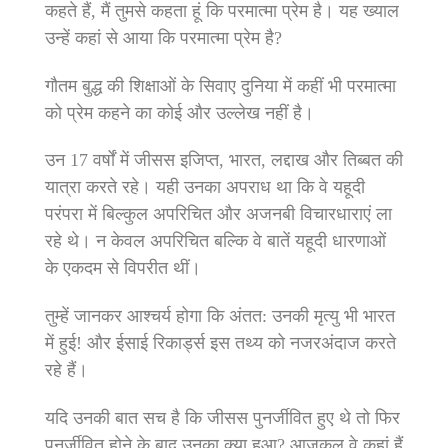
कहते हैं, मैं तुमसे कहता हूं कि परमात्‍मा प्रेम है। यह ख्‍याल
उन्‍हें कहां से आया कि परमात्‍मा प्रेम है?
गौतम बुद्ध की शिक्षाओं के सिवाए दुनिया में कहीं भी परमात्‍मा
को प्रेम कहने का कोई और उल्‍लेख नहीं है।
उन 17 वर्षों में जीसस इजिप्‍त, भारत, लद्दाख और तिब्‍बत की
यात्रा करते रहे। यही उनका अपराध था कि वे यहूदी
परंपरा में बिल्‍कुल अपरिचित और अजनबी विचारधाराएं ला
रहे थे। न केवल अपरिचित बल्कि वे बातें यहूदी धारणाओं
के एकदम से विपरीत थीं।
तुम्‍हें जानकर आश्‍चर्य होगा कि अंतत: उनकी मृत्‍यु भी भारत
में हुई! और ईसाई रिकार्ड्स इस तथ्‍य को नजरअंदाज करते
रहे हैं।
यदि उनकी बात सच है कि जीसस पुनर्जीवित हुए थे तो फिर
पुनर्जीवित होने के बाद उनका क्‍या हुआ? आजकल वे कहां हैं