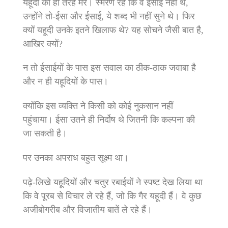
यहूदी की ही तरह मरे। स्‍मरण रहे कि वे ईसाई नहीं थे,
उन्‍होंने तो-ईसा और ईसाई, ये शब्‍द भी नहीं सुने थे। फिर
क्‍यों यहूदी उनके इतने खिलाफ थे? यह सोचने जैसी बात है,
आखिर क्‍यों?
न तो ईसाईयों के पास इस सवाल का ठीक-ठाक जवाबा है
और न ही यहूदियों के पास।
क्‍योंकि इस व्‍यक्ति ने किसी को कोई नुकसान नहीं
पहुंचाया। ईसा उतने ही निर्दोष थे जितनी कि कल्‍पना की
जा सकती है।
पर उनका अपराध बहुत सूक्ष्‍म था।
पढ़े-लिखे यहूदियों और चतुर रबाईयों ने स्‍पष्‍ट देख लिया था
कि वे पूरब से विचार ले रहे हैं, जो कि गैर यहूदी हैं। वे कुछ
अजीबोगरीब और विजातीय बातें ले रहे हैं।