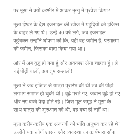
पर मूसा ने क्‍यों कश्‍मीर में आकर मृत्‍यु में प्रवेश किया?
मूसा ईश्‍वर के देश इजराइल की खोज में यहूदियों को इजिप्‍त
के बाहर ले गए थे। उन्‍हें 40 वर्ष लगे, जब इजराइल
पहुंचकर उन्‍होंने घोषणा की कि, यही वह जमीन है, परमात्‍मा
की जमीन, जिसका वादा किया गया था।
और मैं अब वृद्ध हो गया हूं और अवकाश लेना चाहता हूं। हे
नई पीढ़ी वालों, अब तुम सम्‍हालो!
मूसा ने जब इजिप्‍त से यात्रा प्रारंभ की थी तब की पीढ़ी
लगभग समाप्‍त हो चुकी थी। बूढ़े मरते गए, जवान बूढ़े हो गए
और नए बच्‍चे पैदा होते रहे। जिस मूल समूह ने मूसा के
साथ यात्रा की शुरुआत की थी, वह बचा ही नहीं था।
मूसा करीब-करीब एक अजनबी की भांति अनुभव कर रहे थेा
उन्‍होंने युवा लोगों शासन और व्‍यवस्‍था का कार्यभारा सौंपा