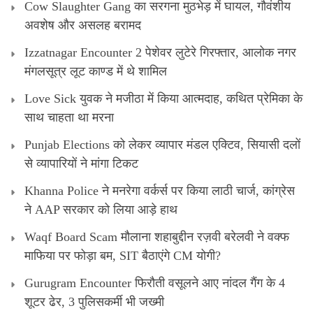
Cow Slaughter Gang का सरगना मुठभेड़ में घायल, गौवंशीय
अवशेष और असलह बरामद
Izzatnagar Encounter 2 पेशेवर लुटेरे गिरफ्तार, आलोक नगर
मंगलसूत्र लूट काण्‍ड में थे शामिल
Love Sick युवक ने मजीठा में किया आत्मदाह, कथित प्रेमिका के
साथ चाहता था मरना
Punjab Elections को लेकर व्यापार मंडल एक्टिव, सियासी दलों
से व्यापारियों ने मांगा टिकट
Khanna Police ने मनरेगा वर्कर्स पर किया लाठी चार्ज, कांग्रेस
ने AAP सरकार को लिया आड़े हाथ
Waqf Board Scam मौलाना शहाबुद्दीन रज़वी बरेलवी ने वक्फ
माफिया पर फोड़ा बम, SIT बैठाएंगे CM योगी?
Gurugram Encounter फिरौती वसूलने आए नांदल गैंग के 4
शूटर ढेर, 3 पुलिसकर्मी भी जख्मी