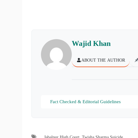
Wajid Khan
ABOUT THE AUTHOR
Fact Checked & Editorial Guidelines
Jabalpur High Court
,
Twisha Sharma Suicide