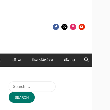
ंट
लीगल
विचार-विश्लेषण
मेडिकल
Search
for: