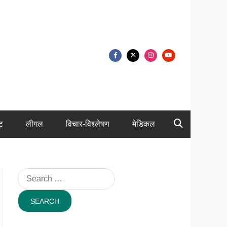
ंट
लीगल
विचार-विश्लेषण
मेडिकल
Search
for: