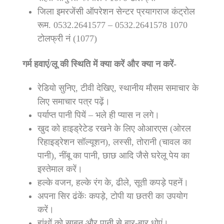
जिला इमरजेंसी ऑपरेशन सेन्टर प्रयागराज कंट्रोल
रूम. 0532.2641577 – 0532.2641578 1070
टोलफ्री नं (1077)
गर्म हवाएं/लू की स्थिति में क्या करें और क्या न करें-
रेडियो सुनिए, टीवी देखिए, स्थानीय मौसम समाचार के
लिए समाचार पत्र पढ़ें।
पर्याप्त पानी पियें – भले ही प्यास न लगे।
खुद को हाइड्रेटेड रखने के लिए ओआरएस (ओरल
रिहाइड्रेशन सॉल्यूशन), लस्सी, तोरानी (चावल का
पानी), नींबू का पानी, छाछ आदि जैसे घरेलू पेय का
इस्तेमाल करें।
हल्के वजन, हल्के रंग के, ढीले, सूती कपड़े पहनें।
अपना सिर ढंकेंः कपड़े, टोपी या छतरी का उपयोग
करें।
हांथों को साबुन और पानी से बार-बार धोएं।