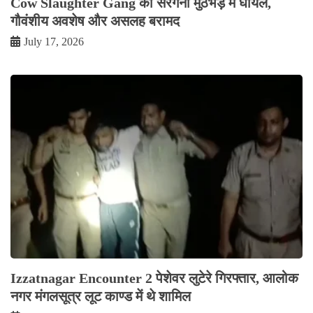
Cow Slaughter Gang का सरगना मुठभेड़ में घायल,
गौवंशीय अवशेष और असलह बरामद
July 17, 2026
Izzatnagar Encounter 2 पेशेवर लुटेरे गिरफ्तार, आलोक
नगर मंगलसूत्र लूट काण्‍ड में थे शामिल