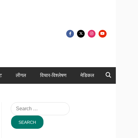
ंट
लीगल
विचार-विश्लेषण
मेडिकल
Search
for: