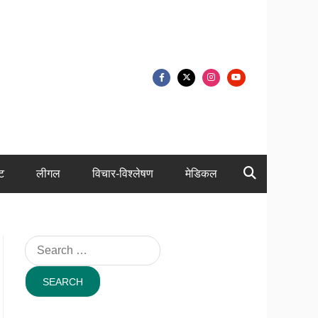
ंट
लीगल
विचार-विश्लेषण
मेडिकल
Search
for: