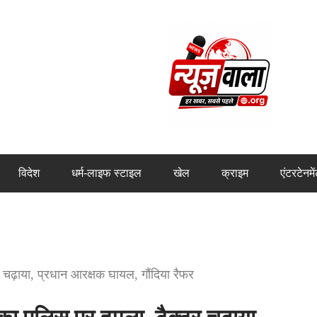
विदेश
धर्म-लाइफ स्टाइल
खेल
क्राइम
एंटरटेनमे
ढ़ाया, प्रधान आरक्षक घायल, गौंदिया रैफर