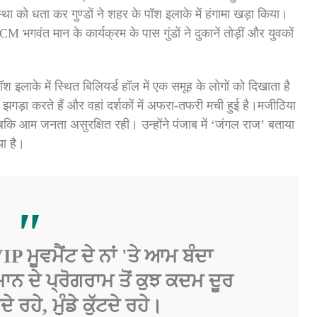
्था को धता कर गुण्डों ने शहर के पॉश इलाके में हंगामा खड़ा किया।
भगवंत मान के कार्यक्रम के पास गुंडों ने दुकानें तोड़ीं और युवकों
श इलाके में स्थित बिलियर्ड हॉल में एक समूह के लोगों को दिखाता है
झगड़ा करते हैं और वहां दर्शकों में अफरा-तफरी मची हुई है।मजीठिया
बकि आम जनता असुरक्षित रही। उन्होंने पंजाब में ‘जंगल राज’ बताया
या है।
 ਮੂਵਮੈਂਟ ਦੇ ਨਾਂ 'ਤੇ ਆਮ ਬੰਦਾ
ਨ ਦੇ ਪ੍ਰੋਗਰਾਮ ਤੋਂ ਕੁਝ ਕਦਮ ਦੂਰ
ਨਦੇ ਰਹੇ, ਮੁੰਡੇ ਕੁੱਟਦੇ ਰਹੇ।