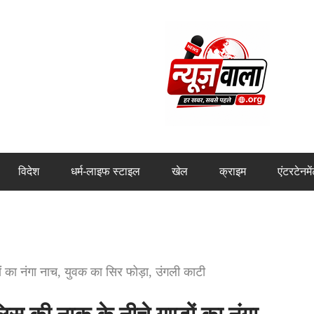
विदेश
धर्म-लाइफ स्टाइल
खेल
क्राइम
एंटरटेनमे
ों का नंगा नाच, युवक का सिर फोड़ा, उंगली काटी