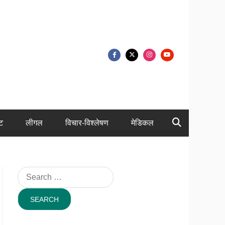
ंट
लीगल
विचार-विश्लेषण
मेडिकल
Search
for: