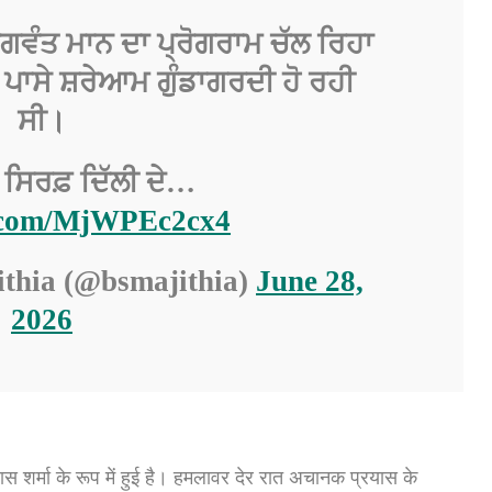
ਭਗਵੰਤ ਮਾਨ ਦਾ ਪ੍ਰੋਗਰਾਮ ਚੱਲ ਰਿਹਾ
ਪਾਸੇ ਸ਼ਰੇਆਮ ਗੁੰਡਾਗਰਦੀ ਹੋ ਰਹੀ
ਸੀ।
ਸਿਰਫ਼ ਦਿੱਲੀ ਦੇ…
r.com/MjWPEc2cx4
thia (@bsmajithia)
June 28,
2026
शर्मा के रूप में हुई है। हमलावर देर रात अचानक प्रयास के