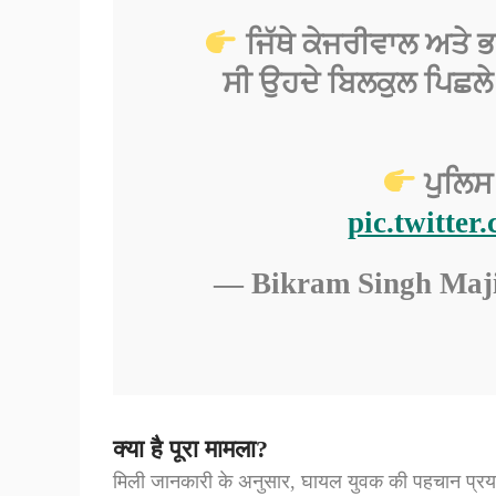
ਜਿੱਥੇ ਕੇਜਰੀਵਾਲ ਅਤੇ 
ਸੀ ਉਹਦੇ ਬਿਲਕੁਲ ਪਿਛਲੇ 
ਪੁਲਿਸ 
pic.twitte
— Bikram Singh Maji
क्या है पूरा मामला?
मिली जानकारी के अनुसार, घायल युवक की पहचान प्रयास 