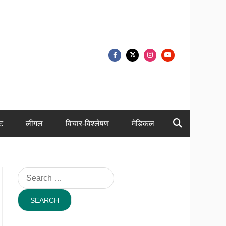
ंट
लीगल
विचार-विश्लेषण
मेडिकल
Search
for: