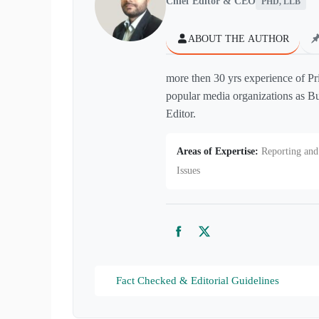
Chief Editor & CEO
PHD, LLB
ABOUT THE AUTHOR
more then 30 yrs experience of Pr
popular media organizations as Bu
Editor.
Areas of Expertise:
Reporting and 
Issues
Facebook
Twitter
Fact Checked & Editorial Guidelines