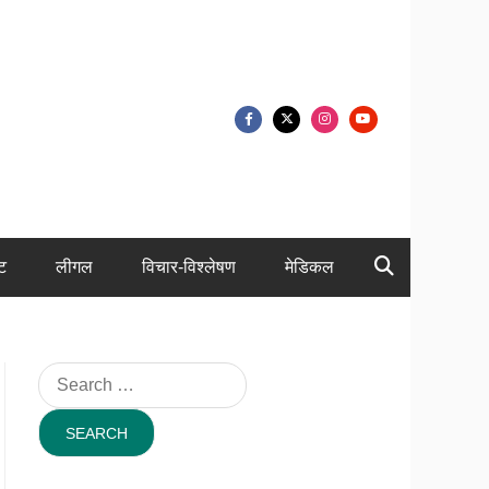
ंट
लीगल
विचार-विश्लेषण
मेडिकल
Search
for: