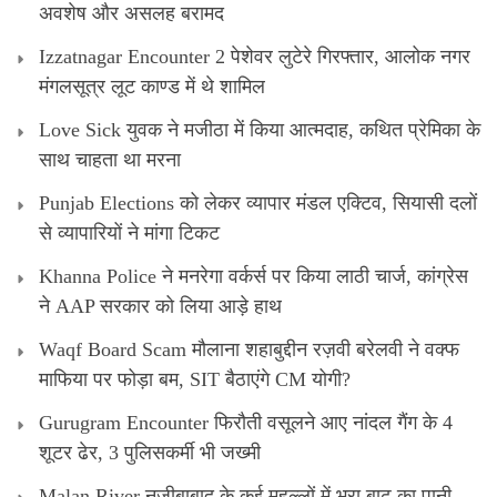
अवशेष और असलह बरामद
Izzatnagar Encounter 2 पेशेवर लुटेरे गिरफ्तार, आलोक नगर
मंगलसूत्र लूट काण्‍ड में थे शामिल
Love Sick युवक ने मजीठा में किया आत्मदाह, कथित प्रेमिका के
साथ चाहता था मरना
Punjab Elections को लेकर व्यापार मंडल एक्टिव, सियासी दलों
से व्यापारियों ने मांगा टिकट
Khanna Police ने मनरेगा वर्कर्स पर किया लाठी चार्ज, कांग्रेस
ने AAP सरकार को लिया आड़े हाथ
Waqf Board Scam मौलाना शहाबुद्दीन रज़वी बरेलवी ने वक्फ
माफिया पर फोड़ा बम, SIT बैठाएंगे CM योगी?
Gurugram Encounter फिरौती वसूलने आए नांदल गैंग के 4
शूटर ढेर, 3 पुलिसकर्मी भी जख्मी
Malan River नजीबाबाद के कई मुहल्लों में भरा बाढ़ का पानी