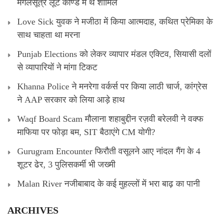
मंगलसूत्र लूट काण्‍ड में थे शामिल
Love Sick युवक ने मजीठा में किया आत्मदाह, कथित प्रेमिका के
साथ चाहता था मरना
Punjab Elections को लेकर व्यापार मंडल एक्टिव, सियासी दलों
से व्यापारियों ने मांगा टिकट
Khanna Police ने मनरेगा वर्कर्स पर किया लाठी चार्ज, कांग्रेस
ने AAP सरकार को लिया आड़े हाथ
Waqf Board Scam मौलाना शहाबुद्दीन रज़वी बरेलवी ने वक्फ
माफिया पर फोड़ा बम, SIT बैठाएंगे CM योगी?
Gurugram Encounter फिरौती वसूलने आए नांदल गैंग के 4
शूटर ढेर, 3 पुलिसकर्मी भी जख्मी
Malan River नजीबाबाद के कई मुहल्लों में भरा बाढ़ का पानी
ARCHIVES