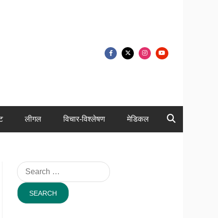
ंट
लीगल
विचार-विश्लेषण
मेडिकल
Search
for: