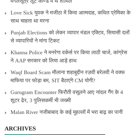
मंगलसूत्र लूट काण्‍ड में थे शामिल
Love Sick युवक ने मजीठा में किया आत्मदाह, कथित प्रेमिका के
साथ चाहता था मरना
Punjab Elections को लेकर व्यापार मंडल एक्टिव, सियासी दलों
से व्यापारियों ने मांगा टिकट
Khanna Police ने मनरेगा वर्कर्स पर किया लाठी चार्ज, कांग्रेस
ने AAP सरकार को लिया आड़े हाथ
Waqf Board Scam मौलाना शहाबुद्दीन रज़वी बरेलवी ने वक्फ
माफिया पर फोड़ा बम, SIT बैठाएंगे CM योगी?
Gurugram Encounter फिरौती वसूलने आए नांदल गैंग के 4
शूटर ढेर, 3 पुलिसकर्मी भी जख्मी
Malan River नजीबाबाद के कई मुहल्लों में भरा बाढ़ का पानी
ARCHIVES