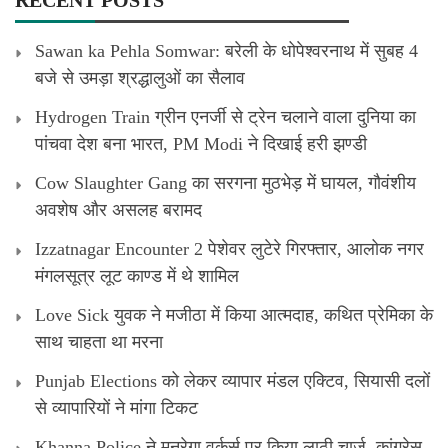
Sawan ka Pehla Somwar: बरेली के धोपेश्वरनाथ में सुबह 4
बजे से उमड़ा श्रद्धालुओं का सैलाव
Hydrogen Train ग्रीन एनर्जी से ट्रेन चलाने वाला दुनिया का
पांचवा देश बना भारत, PM Modi ने दिखाई हरी झण्डी
Cow Slaughter Gang का सरगना मुठभेड़ में घायल, गौवंशीय
अवशेष और असलह बरामद
Izzatnagar Encounter 2 पेशेवर लुटेरे गिरफ्तार, आलोक नगर
मंगलसूत्र लूट काण्‍ड में थे शामिल
Love Sick युवक ने मजीठा में किया आत्मदाह, कथित प्रेमिका के
साथ चाहता था मरना
Punjab Elections को लेकर व्यापार मंडल एक्टिव, सियासी दलों
से व्यापारियों ने मांगा टिकट
Khanna Police ने मनरेगा वर्कर्स पर किया लाठी चार्ज, कांग्रेस