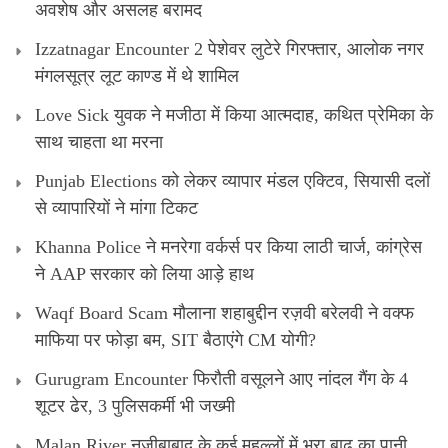
अवशेष और असलह बरामद
Izzatnagar Encounter 2 पेशेवर लुटेरे गिरफ्तार, आलोक नगर
मंगलसूत्र लूट काण्‍ड में थे शामिल
Love Sick युवक ने मजीठा में किया आत्मदाह, कथित प्रेमिका के
साथ चाहता था मरना
Punjab Elections को लेकर व्यापार मंडल एक्टिव, सियासी दलों
से व्यापारियों ने मांगा टिकट
Khanna Police ने मनरेगा वर्कर्स पर किया लाठी चार्ज, कांग्रेस
ने AAP सरकार को लिया आड़े हाथ
Waqf Board Scam मौलाना शहाबुद्दीन रज़वी बरेलवी ने वक्फ
माफिया पर फोड़ा बम, SIT बैठाएंगे CM योगी?
Gurugram Encounter फिरौती वसूलने आए नांदल गैंग के 4
शूटर ढेर, 3 पुलिसकर्मी भी जख्मी
Malan River नजीबाबाद के कई मुहल्लों में भरा बाढ़ का पानी