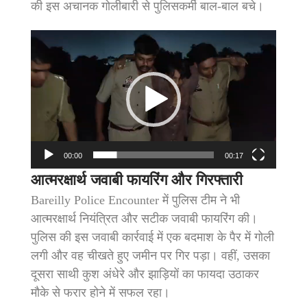
की इस अचानक गोलीबारी से पुलिसकर्मी बाल-बाल बचे।
Video
Player
00:00
00:17
आत्मरक्षार्थ जवाबी फायरिंग और गिरफ्तारी
Bareilly Police Encounter में पुलिस टीम ने भी
आत्मरक्षार्थ नियंत्रित और सटीक जवाबी फायरिंग की।
पुलिस की इस जवाबी कार्रवाई में एक बदमाश के पैर में गोली
लगी और वह चीखते हुए जमीन पर गिर पड़ा। वहीं, उसका
दूसरा साथी कुश अंधेरे और झाड़ियों का फायदा उठाकर
मौके से फरार होने में सफल रहा।