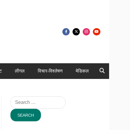
ंट
लीगल
विचार-विश्लेषण
मेडिकल
Search
for: