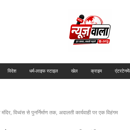
विदेश
धर्म-लाइफ स्टाइल
खेल
क्राइम
एंटरटेनमे
िर, विध्वंस से पुनर्निर्माण तक, अदालती कार्यवाही पर एक विहंगम