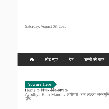
Skip
to
content
Saturday, August 08, 2026
लीड न्यूज
देश
राज्यों की खबरें
You are Here
Home
विचार-विश्लेषण
Ayodhya Ram Mandir: अयोध्या- राम लल्ला जन्मभूमि मंद
दृष्टि