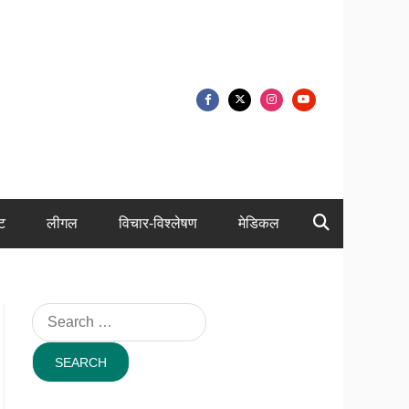
ंट
लीगल
विचार-विश्लेषण
मेडिकल
Search
for: