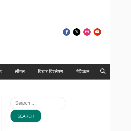
ंट
लीगल
विचार-विश्लेषण
मेडिकल
Search
for: