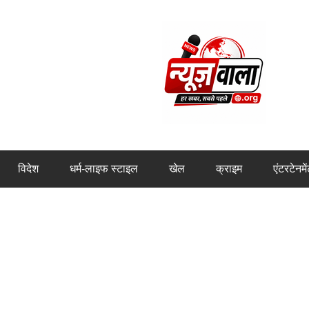
विदेश
धर्म-लाइफ स्टाइल
खेल
क्राइम
एंटरटेनमे