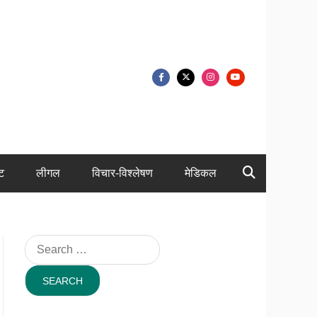
ंट
लीगल
विचार-विश्लेषण
मेडिकल
Search
for: