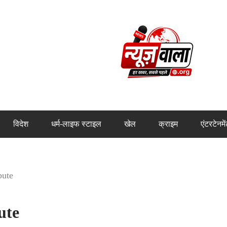
विदेश
धर्म-लाइफ स्टाइल
खेल
क्राइम
एंटरटेनमे
pute
ute