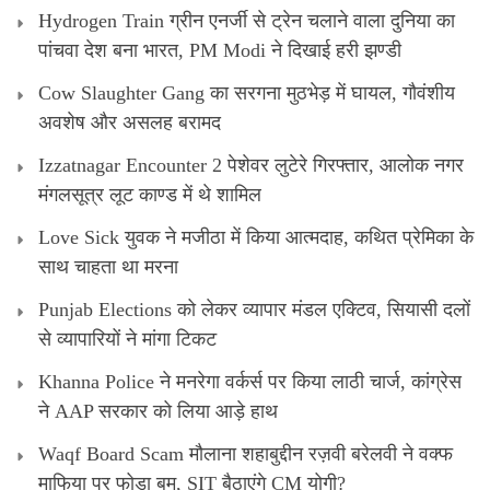
Hydrogen Train ग्रीन एनर्जी से ट्रेन चलाने वाला दुनिया का
पांचवा देश बना भारत, PM Modi ने दिखाई हरी झण्डी
Cow Slaughter Gang का सरगना मुठभेड़ में घायल, गौवंशीय
अवशेष और असलह बरामद
Izzatnagar Encounter 2 पेशेवर लुटेरे गिरफ्तार, आलोक नगर
मंगलसूत्र लूट काण्‍ड में थे शामिल
Love Sick युवक ने मजीठा में किया आत्मदाह, कथित प्रेमिका के
साथ चाहता था मरना
Punjab Elections को लेकर व्यापार मंडल एक्टिव, सियासी दलों
से व्यापारियों ने मांगा टिकट
Khanna Police ने मनरेगा वर्कर्स पर किया लाठी चार्ज, कांग्रेस
ने AAP सरकार को लिया आड़े हाथ
Waqf Board Scam मौलाना शहाबुद्दीन रज़वी बरेलवी ने वक्फ
माफिया पर फोड़ा बम, SIT बैठाएंगे CM योगी?