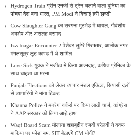
Hydrogen Train ग्रीन एनर्जी से ट्रेन चलाने वाला दुनिया का
पांचवा देश बना भारत, PM Modi ने दिखाई हरी झण्डी
Cow Slaughter Gang का सरगना मुठभेड़ में घायल, गौवंशीय
अवशेष और असलह बरामद
Izzatnagar Encounter 2 पेशेवर लुटेरे गिरफ्तार, आलोक नगर
मंगलसूत्र लूट काण्‍ड में थे शामिल
Love Sick युवक ने मजीठा में किया आत्मदाह, कथित प्रेमिका के
साथ चाहता था मरना
Punjab Elections को लेकर व्यापार मंडल एक्टिव, सियासी दलों
से व्यापारियों ने मांगा टिकट
Khanna Police ने मनरेगा वर्कर्स पर किया लाठी चार्ज, कांग्रेस
ने AAP सरकार को लिया आड़े हाथ
Waqf Board Scam मौलाना शहाबुद्दीन रज़वी बरेलवी ने वक्फ
माफिया पर फोड़ा बम, SIT बैठाएंगे CM योगी?