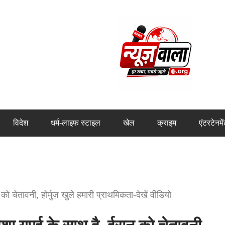
विदेश
धर्म-लाइफ स्टाइल
खेल
क्राइम
एंटरटेनमे
ेतावनी, होर्मुज़ खुले हमारी प्राथमिकता-देखें वीडियो