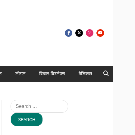
ंट
लीगल
विचार-विश्लेषण
मेडिकल
Search
for: