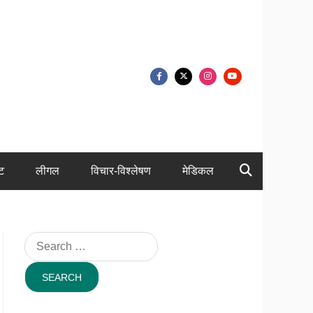
ंट
लीगल
विचार-विश्लेषण
मेडिकल
Search
for: