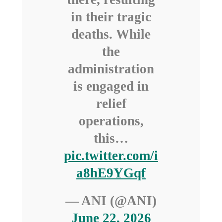
in their tragic
deaths. While
the
administration
is engaged in
relief
operations,
this…
pic.twitter.com/i
a8hE9YGqf
— ANI (@ANI)
June 22, 2026