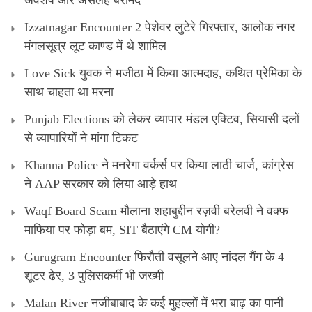
अवशेष और असलह बरामद
Izzatnagar Encounter 2 पेशेवर लुटेरे गिरफ्तार, आलोक नगर
मंगलसूत्र लूट काण्‍ड में थे शामिल
Love Sick युवक ने मजीठा में किया आत्मदाह, कथित प्रेमिका के
साथ चाहता था मरना
Punjab Elections को लेकर व्यापार मंडल एक्टिव, सियासी दलों
से व्यापारियों ने मांगा टिकट
Khanna Police ने मनरेगा वर्कर्स पर किया लाठी चार्ज, कांग्रेस
ने AAP सरकार को लिया आड़े हाथ
Waqf Board Scam मौलाना शहाबुद्दीन रज़वी बरेलवी ने वक्फ
माफिया पर फोड़ा बम, SIT बैठाएंगे CM योगी?
Gurugram Encounter फिरौती वसूलने आए नांदल गैंग के 4
शूटर ढेर, 3 पुलिसकर्मी भी जख्मी
Malan River नजीबाबाद के कई मुहल्लों में भरा बाढ़ का पानी