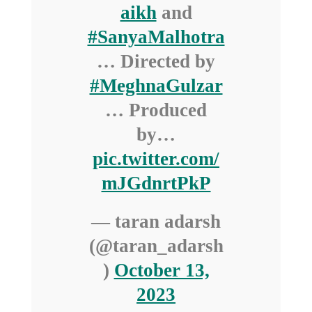
aikh
and
#SanyaMalhotra
… Directed by
#MeghnaGulzar
… Produced
by…
pic.twitter.com/
mJGdnrtPkP
— taran adarsh
(@taran_adarsh
)
October 13,
2023