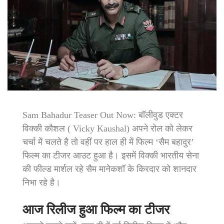
Sam Bahadur Teaser Out Now: बॉलीवुड एक्टर
विक्की कौशल ( Vicky Kaushal) अपने रोल को लेकर
चर्चा में चलते है तो वहीं पर हाल ही में फिल्म ‘सैम बहादुर’
फिल्म का टीजर आउट हुआ है। इसमें विक्की भारतीय सेना
की फील्ड मार्शल रहे सैम मानेकशॉ के किरदार को शानदार
निभा रहे है।
आज रिलीज हुआ फिल्म का टीजर