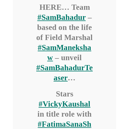
HERE… Team
#SamBahadur
–
based on the life
of Field Marshal
#SamManeksha
w
– unveil
#SamBahadurTe
aser
…
Stars
#VickyKaushal
in title role with
#FatimaSanaSh