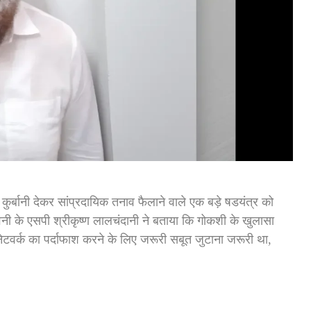
र्बानी देकर सांप्रदायिक तनाव फैलाने वाले एक बड़े षडयंत्र को
नी के एसपी श्रीकृष्ण लालचंदानी ने बताया कि गोकशी के खुलासा
टवर्क का पर्दाफाश करने के लिए जरूरी सबूत जुटाना जरूरी था,