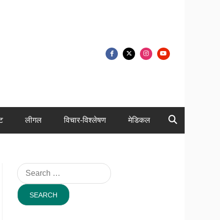
ंट
लीगल
विचार-विश्लेषण
मेडिकल
Search
for: