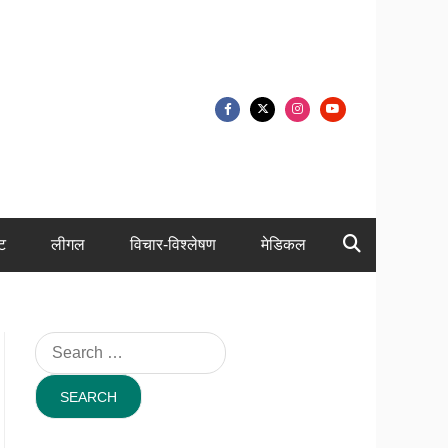
ंट
लीगल
विचार-विश्लेषण
मेडिकल
Search
for: