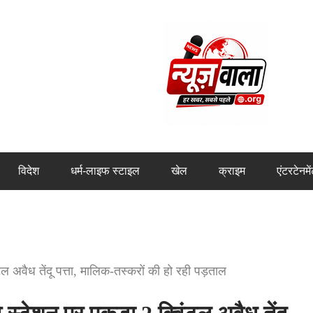
विदेश
धर्म-लाइफ स्टाइल
खेल
क्राइम
एंटरटेनमे
ल अवैध तेंदू पत्ता, मालिक-तस्करों की हो रही पड़ताल