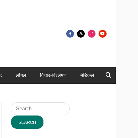
ंट
लीगल
विचार-विश्लेषण
मेडिकल
Search
for: