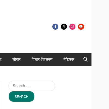
ंट
लीगल
विचार-विश्लेषण
मेडिकल
Search
for: