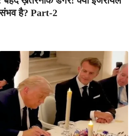
बेहद ख़तरनाक डगर! क्या इजरायल
ंति संभव है? Part-2