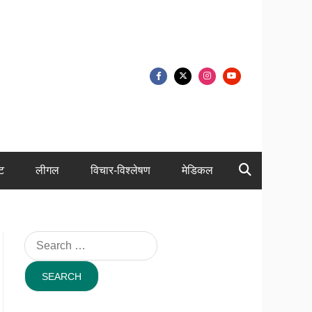
ंट
लीगल
विचार-विश्लेषण
मेडिकल
Search
for: