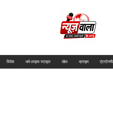
विदेश
धर्म-लाइफ स्टाइल
खेल
क्राइम
एंटरटेनमे