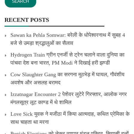
RECENT POSTS
Sawan ka Pehla Somwar: बरेली के धोपेश्वरनाथ में सुबह 4
बजे से उमड़ा श्रद्धालुओं का सैलाव
Hydrogen Train ग्रीन एनर्जी से ट्रेन चलाने वाला दुनिया का
पांचवा देश बना भारत, PM Modi ने दिखाई हरी झण्डी
Cow Slaughter Gang का सरगना मुठभेड़ में घायल, गौवंशीय
अवशेष और असलह बरामद
Izzatnagar Encounter 2 पेशेवर लुटेरे गिरफ्तार, आलोक नगर
मंगलसूत्र लूट काण्‍ड में थे शामिल
Love Sick युवक ने मजीठा में किया आत्मदाह, कथित प्रेमिका के
साथ चाहता था मरना
Punjab Elections को लेकर व्यापार मंडल एक्टिव, सियासी दलों