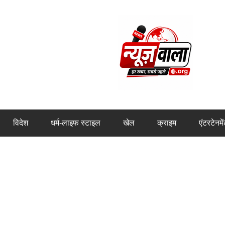
विदेश
धर्म-लाइफ स्टाइल
खेल
क्राइम
एंटरटेनमे