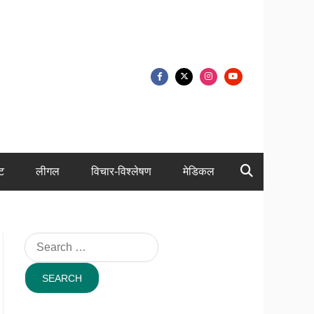
ंट
लीगल
विचार-विश्लेषण
मेडिकल
Search
for: