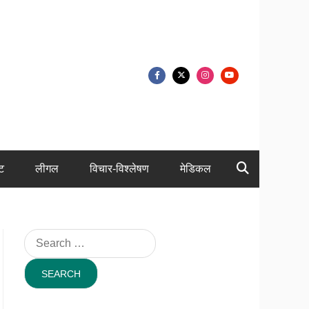
ंट
लीगल
विचार-विश्लेषण
मेडिकल
Search
for: