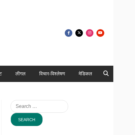
ंट
लीगल
विचार-विश्लेषण
मेडिकल
Search
for: