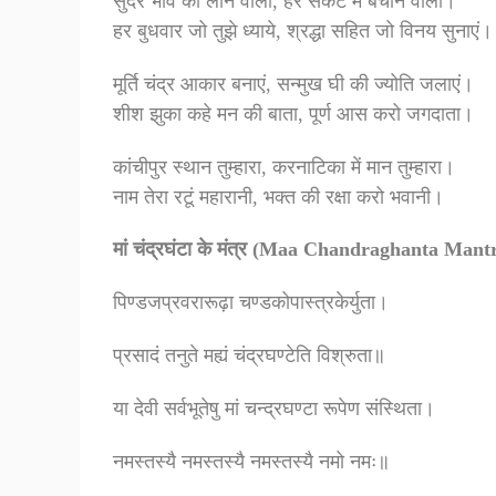
सुंदर भाव को लाने वाली, हर संकट मे बचाने वाली।
हर बुधवार जो तुझे ध्याये, श्रद्धा सहित जो विनय सुनाएं।
मूर्ति चंद्र आकार बनाएं, सन्मुख घी की ज्योति जलाएं।
शीश झुका कहे मन की बाता, पूर्ण आस करो जगदाता।
कांचीपुर स्थान तुम्हारा, करनाटिका में मान तुम्हारा।
नाम तेरा रटूं महारानी, भक्त की रक्षा करो भवानी।
मां चंद्रघंटा के मंत्र (Maa Chandraghanta Mant
पिण्डजप्रवरारूढ़ा चण्डकोपास्त्रकेर्युता।
प्रसादं तनुते मह्यं चंद्रघण्टेति विश्रुता॥
या देवी सर्वभू‍तेषु मां चन्द्रघण्टा रूपेण संस्थिता।
नमस्तस्यै नमस्तस्यै नमस्तस्यै नमो नमः॥