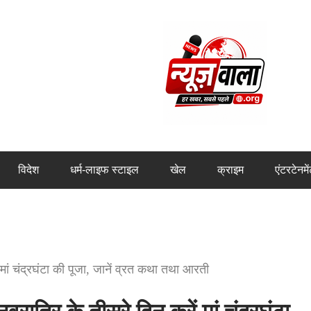
विदेश
धर्म-लाइफ स्टाइल
खेल
क्राइम
एंटरटेनमे
मां चंद्रघंटा की पूजा, जानें व्रत कथा तथा आरती