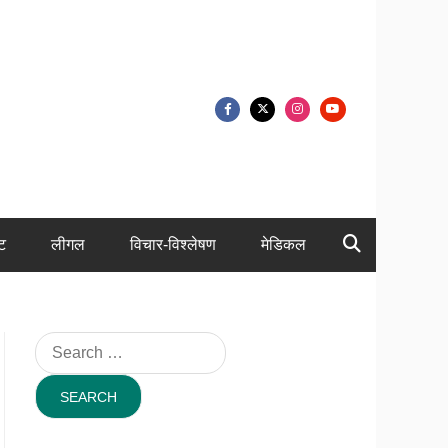
ंट
लीगल
विचार-विश्लेषण
मेडिकल
Search
for: