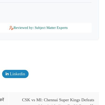
Reviewed by: Subject Matter Experts
Linkedin
रें
CSK vs MI: Chennai Super Kings Defeats