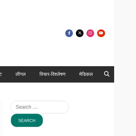
ंट
लीगल
विचार-विश्लेषण
मेडिकल
Search
for: