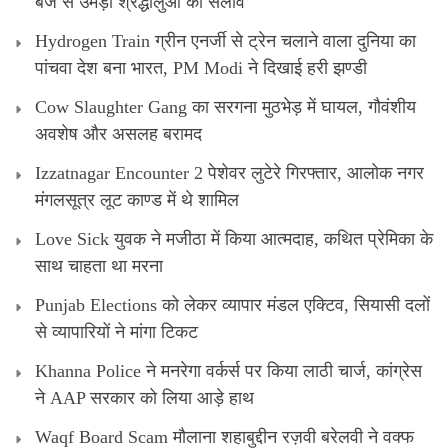
बजे से उमड़ा श्रद्धालुओं का सैलाव
Hydrogen Train ग्रीन एनर्जी से ट्रेन चलाने वाला दुनिया का
पांचवा देश बना भारत, PM Modi ने दिखाई हरी झण्डी
Cow Slaughter Gang का सरगना मुठभेड़ में घायल, गौवंशीय
अवशेष और असलह बरामद
Izzatnagar Encounter 2 पेशेवर लुटेरे गिरफ्तार, आलोक नगर
मंगलसूत्र लूट काण्‍ड में थे शामिल
Love Sick युवक ने मजीठा में किया आत्मदाह, कथित प्रेमिका के
साथ चाहता था मरना
Punjab Elections को लेकर व्यापार मंडल एक्टिव, सियासी दलों
से व्यापारियों ने मांगा टिकट
Khanna Police ने मनरेगा वर्कर्स पर किया लाठी चार्ज, कांग्रेस
ने AAP सरकार को लिया आड़े हाथ
Waqf Board Scam मौलाना शहाबुद्दीन रज़वी बरेलवी ने वक्फ