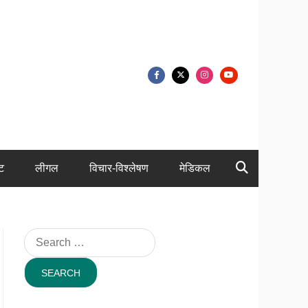
ंट
लीगल
विचार-विश्लेषण
मेडिकल
Search
for: