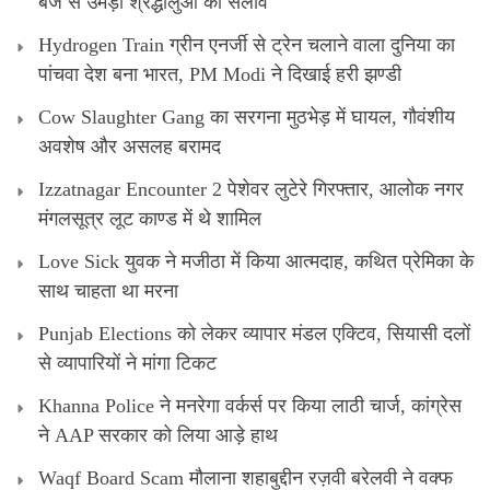
बजे से उमड़ा श्रद्धालुओं का सैलाव
Hydrogen Train ग्रीन एनर्जी से ट्रेन चलाने वाला दुनिया का
पांचवा देश बना भारत, PM Modi ने दिखाई हरी झण्डी
Cow Slaughter Gang का सरगना मुठभेड़ में घायल, गौवंशीय
अवशेष और असलह बरामद
Izzatnagar Encounter 2 पेशेवर लुटेरे गिरफ्तार, आलोक नगर
मंगलसूत्र लूट काण्‍ड में थे शामिल
Love Sick युवक ने मजीठा में किया आत्मदाह, कथित प्रेमिका के
साथ चाहता था मरना
Punjab Elections को लेकर व्यापार मंडल एक्टिव, सियासी दलों
से व्यापारियों ने मांगा टिकट
Khanna Police ने मनरेगा वर्कर्स पर किया लाठी चार्ज, कांग्रेस
ने AAP सरकार को लिया आड़े हाथ
Waqf Board Scam मौलाना शहाबुद्दीन रज़वी बरेलवी ने वक्फ