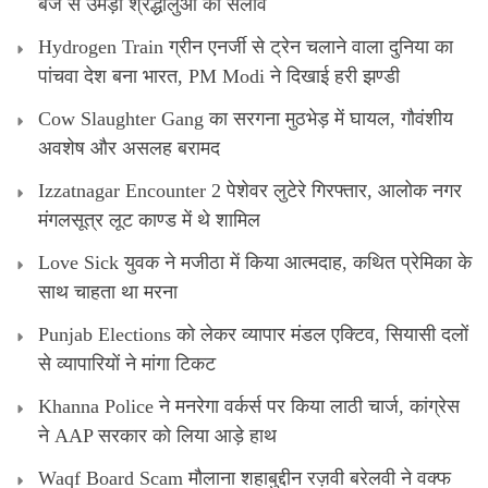
बजे से उमड़ा श्रद्धालुओं का सैलाव
Hydrogen Train ग्रीन एनर्जी से ट्रेन चलाने वाला दुनिया का
पांचवा देश बना भारत, PM Modi ने दिखाई हरी झण्डी
Cow Slaughter Gang का सरगना मुठभेड़ में घायल, गौवंशीय
अवशेष और असलह बरामद
Izzatnagar Encounter 2 पेशेवर लुटेरे गिरफ्तार, आलोक नगर
मंगलसूत्र लूट काण्‍ड में थे शामिल
Love Sick युवक ने मजीठा में किया आत्मदाह, कथित प्रेमिका के
साथ चाहता था मरना
Punjab Elections को लेकर व्यापार मंडल एक्टिव, सियासी दलों
से व्यापारियों ने मांगा टिकट
Khanna Police ने मनरेगा वर्कर्स पर किया लाठी चार्ज, कांग्रेस
ने AAP सरकार को लिया आड़े हाथ
Waqf Board Scam मौलाना शहाबुद्दीन रज़वी बरेलवी ने वक्फ