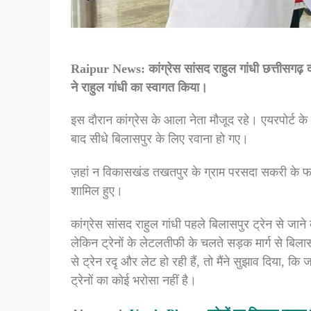
Raipur News:
कांग्रेस
सांसद
राहुल
गांधी
छत्तीसगढ़
द
ने
राहुल
गांधी
का
स्वागत
किया।
इस
दौरान
कांग्रेस
के
आला
नेता
मौजूद
रहे।
एयरपोर्ट
के
बाद
सीधे
बिलासपुर
के
लिए
रवाना
हो
गए।
ज़हां न
विकासखंड
तखतपुर
के
ग्राम
परसदा
सकरी
के
फ
शामिल
हुए।
कांग्रेस
सांसद
राहुल
गांधी
पहले
बिलासपुर
ट्रेन
से
जाने
लेकिन
ट्रेनों
के
लेटलतीफी
के
चलते
सड़क
मार्ग
से
बिला
से
ट्रेन
रदृ
और
लेट
हो
रही
हैं
,
तो
मैंने
सुझाव
दिया
,
कि
ज
ट्रेनों
का
कोई
भरोसा
नहीं
है।