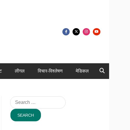
ंट
लीगल
विचार-विश्लेषण
मेडिकल
Search
for: