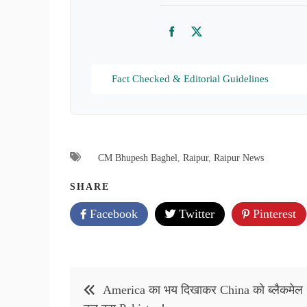
Facebook
Twitter
Fact Checked & Editorial Guidelines
CM Bhupesh Baghel
,
Raipur
,
Raipur News
SHARE
Facebook
Twitter
Pinterest
Post
America का भय दिखाकर China को ब्लैकमेल
navigation