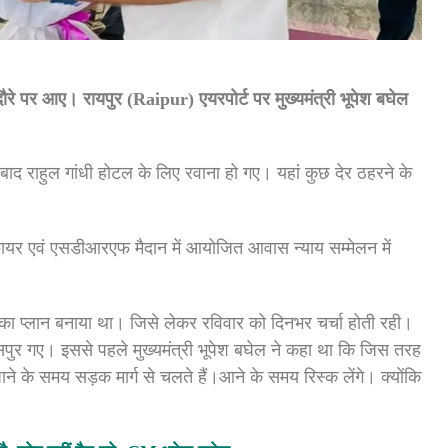
ौरे
पर
आए।
रायपुर (Raipur)
एयरपोर्ट
पर
मुख्यमंत्री
भूपेश
बघेल
बाद
राहुल
गांधी
होटल
के
लिए
रवाना
हो
गए।
यहां
कुछ
देर
ठहरने
के
ायर
एवं
एसडीआरएफ
मैदान
में
आयोजित
आवास
न्याय
सम्मेलन
में
का
प्लान
बनाया
था।
जिसे
लेकर
रविवार
को
दिनभर
चर्चा
होती
रही।
सपुर
गए।
इससे
पहले
मुख्यमंत्री भूपेश बघेल
ने
कहा था
कि
जिस
तरह
ाने
के
समय
सड़क
मार्ग
से
चलते
हैं।
आने
के
समय
रिस्क
लेंगे।
क्योंकि