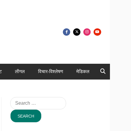
ंट
लीगल
विचार-विश्लेषण
मेडिकल
Search
for: