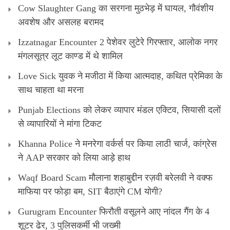
Cow Slaughter Gang का सरगना मुठभेड़ में घायल, गौवंशीय
अवशेष और असलह बरामद
Izzatnagar Encounter 2 पेशेवर लुटेरे गिरफ्तार, आलोक नगर
मंगलसूत्र लूट काण्‍ड में थे शामिल
Love Sick युवक ने मजीठा में किया आत्मदाह, कथित प्रेमिका के
साथ चाहता था मरना
Punjab Elections को लेकर व्यापार मंडल एक्टिव, सियासी दलों
से व्यापारियों ने मांगा टिकट
Khanna Police ने मनरेगा वर्कर्स पर किया लाठी चार्ज, कांग्रेस
ने AAP सरकार को लिया आड़े हाथ
Waqf Board Scam मौलाना शहाबुद्दीन रज़वी बरेलवी ने वक्फ
माफिया पर फोड़ा बम, SIT बैठाएंगे CM योगी?
Gurugram Encounter फिरौती वसूलने आए नांदल गैंग के 4
शूटर ढेर, 3 पुलिसकर्मी भी जख्मी