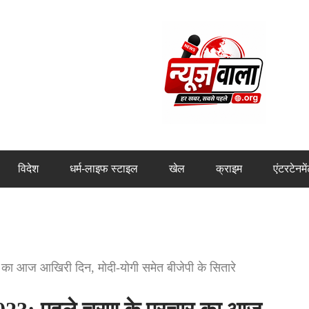
विदेश
धर्म-लाइफ स्टाइल
खेल
क्राइम
एंटरटेनमे
का आज आखिरी दिन, मोदी-योगी समेत बीजेपी के सितारे