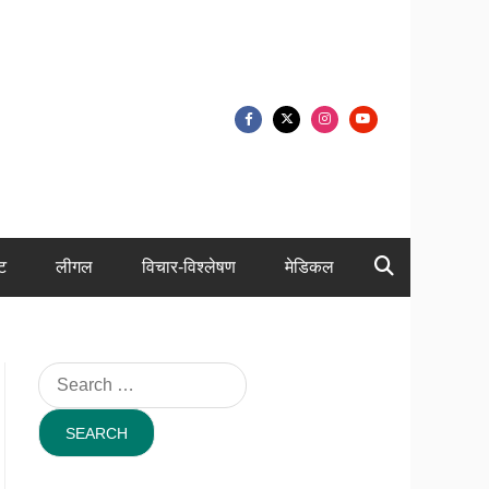
ंट
लीगल
विचार-विश्लेषण
मेडिकल
Search
for: