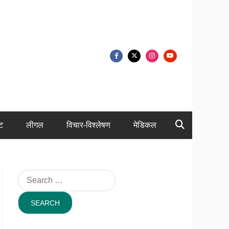
ंट
लीगल
विचार-विश्लेषण
मेडिकल
Search
for: