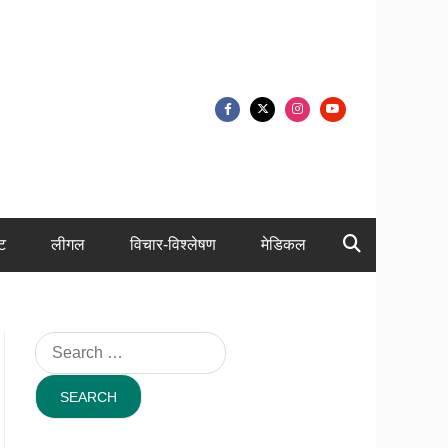
ंट
लीगल
विचार-विश्लेषण
मेडिकल
Search
for: