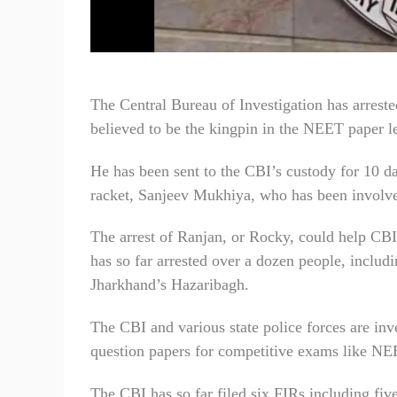
The Central Bureau of Investigation has arrest
believed to be the kingpin in the NEET paper l
He has been sent to the CBI’s custody for 10 da
racket, Sanjeev Mukhiya, who has been involved
The arrest of Ranjan, or Rocky, could help CB
has so far arrested over a dozen people, includi
Jharkhand’s Hazaribagh.
The CBI and various state police forces are inve
question papers for competitive exams like NE
The CBI has so far filed six FIRs including five